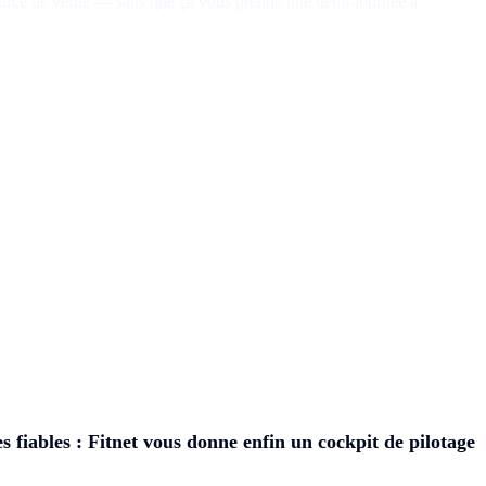
 source de vérité — sans que ça vous prenne une demi-journée à
es fiables : Fitnet vous donne enfin un cockpit de pilotage