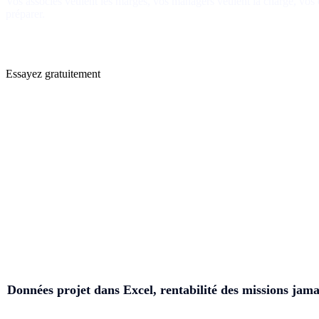
Vos associés veulent les marges, vos managers veulent la charge, vos c
préparer.
Essayez gratuitement
Données projet dans Excel, rentabilité des missions jamais