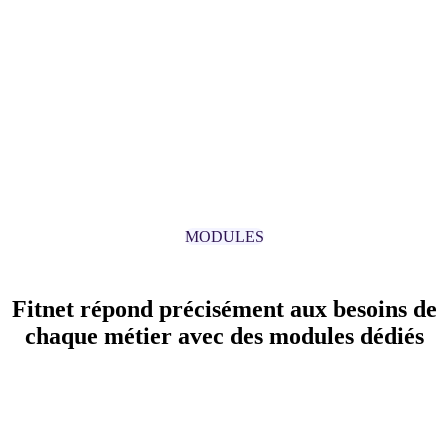
Problème :
Vos achats et notes de frais circulent entre des outils qui 
Solution
:
Centralisation des achats et notes de frais avec imputation a
MODULES
Fitnet répond précisément aux besoins de
chaque métier avec des modules dédiés