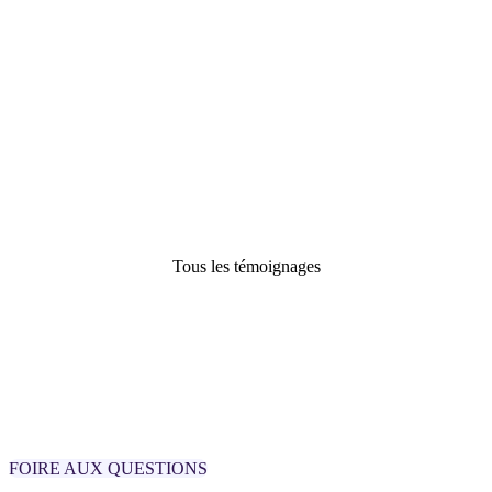
multitude de
tableaux Excel
tous azimuts, je
dirais que Fitnet
me simplifie la
vie aujourd’hui
!
Stéphane Blard
Fondateur de
ValueQuest
Tous les témoignages
FOIRE AUX QUESTIONS