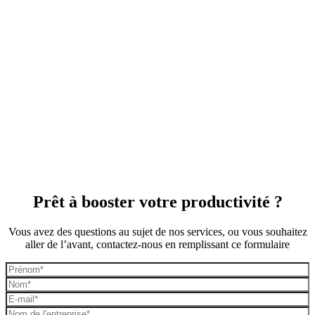
Est-ce possible de migrer mes données depuis mon ancien
+
ERP ?
Quelle différence entre un ERP de gestion de cabinet et un
+
logiciel d’audit ?
Quelles fonctionnalités un logiciel de gestion doit-il couvrir
+
pour un cabinet d’audit ou de conseil financier ?
Prêt à booster votre productivité ?
Fitnet s’intègre-t-il avec mon logiciel de comptabilité ?
+
Vous avez des questions au sujet de nos services, ou vous souhaitez
aller de l’avant, contactez-nous en remplissant ce formulaire