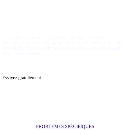
ERP pour cabinets d’audit &
finance
Comptables, contrôleurs de gestion, auditeurs : vos données
financières méritent mieux qu’un tableau Excel consolidé la veille
du CODIR. Fitnet vous donne une vision fiable, traçable et temps
réel — sans ressaisie.
Essayez gratuitement
PROBLÈMES SPÉCIFIQUES