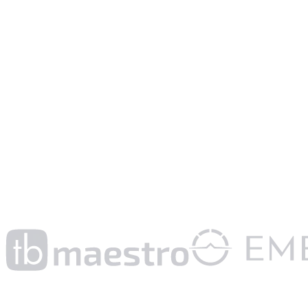
10h
Temps gagné par semaine
À mettre à profit sur l’analyse et le conseil à valeur ajoutée.
ISO
27001 Certifié
Sécurité et conformité garanties par une certification internationale.