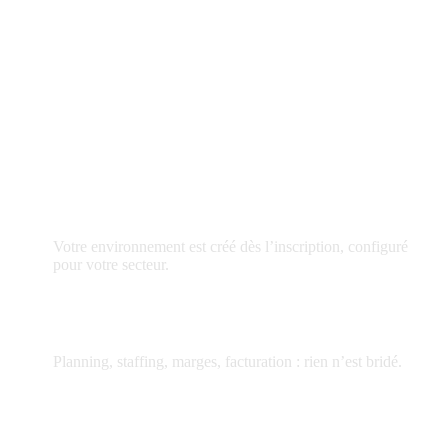
Testez Fitnet 30 jours sur vos
vraies affaires.
Accès en quelques minutes
Votre environnement est créé dès l’inscription, configuré
pour votre secteur.
30 jours, tous les modules
Planning, staffing, marges, facturation : rien n’est bridé.
Sans carte bancaire