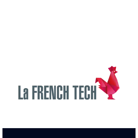
Cofondateur
Cyril Garnier
Karine
Responsable
et associé
Ferment
Marketing et
Directeur
cogérant chez
Partenariats
Général chez
Responsable
Emerton
chez Nissan
SNCF
administrative
Consulting
Consulting
et financière
chez
Synapsys