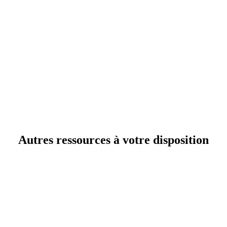
Autres ressources à votre disposition
Logiciel de saisie des temps : le guide pour choisir le
bon outil quand vous pilotez des projets clients