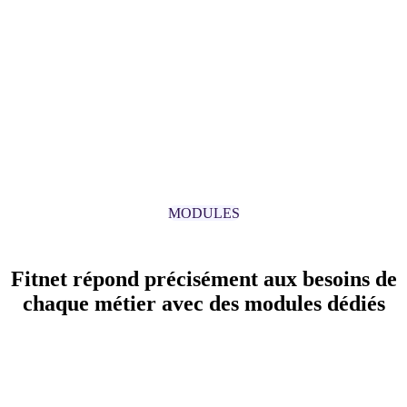
Problème :
Vous créez chaque préfacture manuellement après avoir reca
Solution
:
Fitnet génère automatiquement les préfactures selon le mode
aucune ressaisie manuelle.
MODULES
Fitnet répond précisément aux besoins de
chaque métier avec des modules dédiés