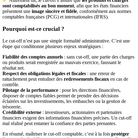
Autrement dit, le cut-off s’assure que
les produits et charges
sont comptabilisés au bon moment
, afin que les états financiers
présentent une
image sincère et fidèle
, conformément aux normes
comptables françaises (PCG) et internationales (IFRS).
Pourquoi est-ce crucial ?
Le cut-off n’est pas une simple formalité administrative. C’est une
étape qui conditionne plusieurs enjeux stratégiques :
Fiabilité des comptes annuels
: sans cut-off, une partie des charges
ou produits serait enregistrée au mauvais exercice, faussant le
résultat net.
Respect des obligations légales et fiscales
: une erreur de
rattachement peut entraîner des
redressements fiscaux
en cas de
contrôle.
Pilotage de la performance
: pour les directions financières,
disposer de comptes fiables permet de prendre des décisions
éclairées sur les investissements, les embauches ou la gestion de
trésorerie.
Crédibilité externe
: investisseurs, actionnaires et partenaires
financiers exigent des informations financières précises. Un cut-off
mal réalisé peut entamer la confiance des parties prenantes.
En résumé, maîtriser le cut-off comptable, c’est à la fois
protéger