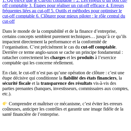
1. Qu’est-ce que le Cut-off comptable ?
2. Les enjeux d’un bon cut-
off comptable
3. Étapes pour réaliser un cut-off efficace
4. Erreurs
fréquentes liées au cut-off
5. Outils et méthodes pour optimiser le
cut-off comptable
6. Clôturer pour mieux piloter : le rôle central du
cut-off
Dans le monde de la comptabilité et de la finance d’entreprise,
certains concepts semblent purement techniques… jusqu’à ce qu’ils
impactent directement la performance et la conformité de
l’organisation. C’est précisément le cas du
cut-off comptable
.
Derrière ce terme anglo-saxon se cache un principe fondamental :
rattacher correctement les
charges
et les
produits
à l’exercice
comptable qui les concerne réellement.
En clair, le cut-off n’est pas qu’une opération de clôture : c’est une
étape décisive qui conditionne la
fiabilité des états financiers
, la
sécurité fiscale
et la
transparence des résultats
vis-à-vis des
parties prenantes (banques, investisseurs, commissaires aux comptes,
etc.).
Comprendre et maîtriser ce mécanisme, c’est éviter les erreurs
coûteuses, anticiper les contrôles et garantir une image fidèle de la
santé financière de l’entreprise.