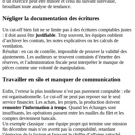
d’un exercice peut être minoré et celui du suivant surévalué,
brouillant toute analyse de tendance.
Négliger la documentation des écritures
Un cut-off bien fait ne se limite pas à des écritures comptables justes
: il doit aussi être
justifiable
. Trop souvent, les équipes oublient
d’archiver les contrats, les notes explicatives ou les calculs de
ventilation.
Résultat : en cas de contrôle, impossible de prouver la validité des
ajustements. Les auditeurs se trouvent contraints d’émettre des
réserves, et l’administration fiscale peut interpréter le manque de
pièces comme une volonté de manipulation.
Travailler en silo et manquer de communication
Enfin, l’erreur la plus insidieuse n’est pas purement comptable : elle
est organisationnelle. Le cut-off ne peut pas reposer sur le seul
service financier. Les achats, les projets, la production doivent
remonter l’information à temps
. Quand les échanges sont
insuffisants, les opérations passent entre les mailles du filet et les
comptes deviennent bancals.
Un exemple classique : une équipe projet qui termine une mission
fin décembre mais n’en avertit pas la comptabilité, retardant
l’émission de la facture et faussant le chiffre d’affaires rattaché.