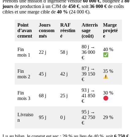
Prenons une mission d’ingénierie vendue
60 000 €
, budgétée à
80
jours
de production à un CJM de
450 €
, soit
36 000 €
de coûts
cibles et une marge cible de
40 %
(24 000 €).
Point
Jours
RAF
Atterris
Marge
d’avan
consom
réestim
sage
projeté
cement
més
é
(coût)
e
80 j →
Fin
40 %
22 j
58 j
36 000
mois 1
€
87 j →
Fin
35 %
45 j
42 j
39 150
mois 2
€
93 j →
Fin
30 %
68 j
25 j
41 850
mois 3
€
95 j →
Livraiso
95 j
0 j
42 750
29 %
n
€
Lu au bilan, le constat est sec : 29 % au lieu de 40 %, soit
6 750 €