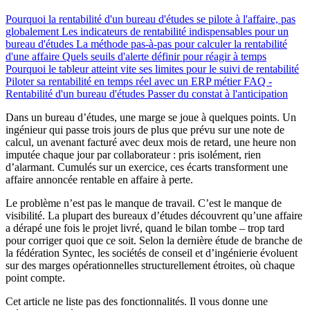
Pourquoi la rentabilité d'un bureau d'études se pilote à l'affaire, pas
globalement
Les indicateurs de rentabilité indispensables pour un
bureau d'études
La méthode pas-à-pas pour calculer la rentabilité
d'une affaire
Quels seuils d'alerte définir pour réagir à temps
Pourquoi le tableur atteint vite ses limites pour le suivi de rentabilité
Piloter sa rentabilité en temps réel avec un ERP métier
FAQ -
Rentabilité d'un bureau d'études
Passer du constat à l'anticipation
Dans un bureau d’études, une marge se joue à quelques points. Un
ingénieur qui passe trois jours de plus que prévu sur une note de
calcul, un avenant facturé avec deux mois de retard, une heure non
imputée chaque jour par collaborateur : pris isolément, rien
d’alarmant. Cumulés sur un exercice, ces écarts transforment une
affaire annoncée rentable en affaire à perte.
Le problème n’est pas le manque de travail. C’est le manque de
visibilité. La plupart des bureaux d’études découvrent qu’une affaire
a dérapé une fois le projet livré, quand le bilan tombe – trop tard
pour corriger quoi que ce soit. Selon la dernière étude de branche de
la fédération Syntec, les sociétés de conseil et d’ingénierie évoluent
sur des marges opérationnelles structurellement étroites, où chaque
point compte.
Cet article ne liste pas des fonctionnalités. Il vous donne une