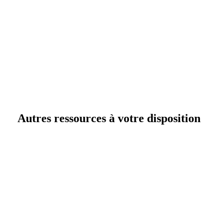
Autres ressources à votre disposition
Le compte rendu d’activité (CRA) : corvée ou levier
stratégique ? Découvrez et téléchargez notre modèle
Excel