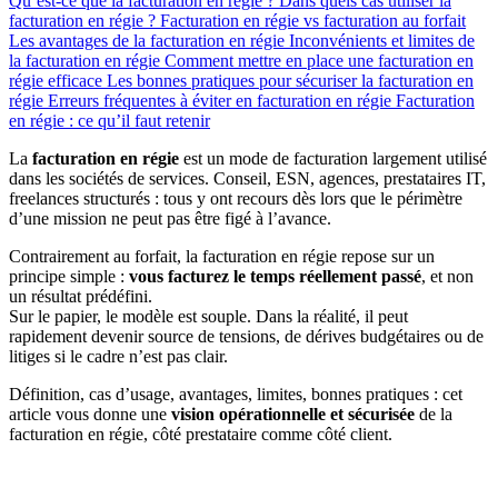
Qu’est-ce que la facturation en régie ?
Dans quels cas utiliser la
facturation en régie ?
Facturation en régie vs facturation au forfait
Les avantages de la facturation en régie
Inconvénients et limites de
la facturation en régie
Comment mettre en place une facturation en
régie efficace
Les bonnes pratiques pour sécuriser la facturation en
régie
Erreurs fréquentes à éviter en facturation en régie
Facturation
en régie : ce qu’il faut retenir
La
facturation en régie
est un mode de facturation largement utilisé
dans les sociétés de services. Conseil, ESN, agences, prestataires IT,
freelances structurés : tous y ont recours dès lors que le périmètre
d’une mission ne peut pas être figé à l’avance.
Contrairement au forfait, la facturation en régie repose sur un
principe simple :
vous facturez le temps réellement passé
, et non
un résultat prédéfini.
Sur le papier, le modèle est souple. Dans la réalité, il peut
rapidement devenir source de tensions, de dérives budgétaires ou de
litiges si le cadre n’est pas clair.
Définition, cas d’usage, avantages, limites, bonnes pratiques : cet
article vous donne une
vision opérationnelle et sécurisée
de la
facturation en régie, côté prestataire comme côté client.