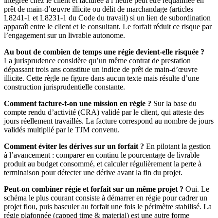
intégrée chez le client et facturée à l’heure peut être requalifiée en
prêt de main-d’œuvre illicite ou délit de marchandage (articles
L8241-1 et L8231-1 du Code du travail) si un lien de subordination
apparaît entre le client et le consultant. Le forfait réduit ce risque par
l’engagement sur un livrable autonome.
Au bout de combien de temps une régie devient-elle risquée ?
La jurisprudence considère qu’un même contrat de prestation
dépassant trois ans constitue un indice de prêt de main-d’œuvre
illicite. Cette règle ne figure dans aucun texte mais résulte d’une
construction jurisprudentielle constante.
Comment facture-t-on une mission en régie ?
Sur la base du
compte rendu d’activité (CRA) validé par le client, qui atteste des
jours réellement travaillés. La facture correspond au nombre de jours
validés multiplié par le TJM convenu.
Comment éviter les dérives sur un forfait ?
En pilotant la gestion
à l’avancement : comparer en continu le pourcentage de livrable
produit au budget consommé, et calculer régulièrement la perte à
terminaison pour détecter une dérive avant la fin du projet.
Peut-on combiner régie et forfait sur un même projet ?
Oui. Le
schéma le plus courant consiste à démarrer en régie pour cadrer un
projet flou, puis basculer au forfait une fois le périmètre stabilisé. La
régie plafonnée (capped time & material) est une autre forme