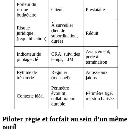
Porteur du
risque
Client
Prestataire
budgétaire
À surveiller
Risque
(lien de
juridique
Réduit
subordination,
(requalification)
durée)
Avancement,
Indicateur de
CRA, suivi des
perte à
pilotage clé
temps, TJM
terminaison
Rythme de
Régulier
Adossé aux
trésorerie
(mensuel)
jalons
Périmètre
évolutif,
Périmètre figé,
Contexte idéal
collaboration
mission balisée
durable
Piloter régie et forfait au sein d’un même
outil