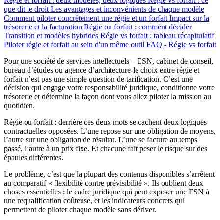
Régie et forfait : deux modèles, deux logiques
Régie vs forfait : ce
que dit le droit
Les avantages et inconvénients de chaque modèle
Comment piloter concrètement une régie et un forfait
Impact sur la
trésorerie et la facturation
Régie ou forfait : comment décider
Transition et modèles hybrides
Régie vs forfait : tableau récapitulatif
Piloter régie et forfait au sein d'un même outil
FAQ - Régie vs forfait
Pour une société de services intellectuels – ESN, cabinet de conseil,
bureau d’études ou agence d’architecture-le choix entre régie et
forfait n’est pas une simple question de tarification. C’est une
décision qui engage votre responsabilité juridique, conditionne votre
trésorerie et détermine la façon dont vous allez piloter la mission au
quotidien.
Régie ou forfait : derrière ces deux mots se cachent deux logiques
contractuelles opposées. L’une repose sur une obligation de moyens,
l’autre sur une obligation de résultat. L’une se facture au temps
passé, l’autre à un prix fixe. Et chacune fait peser le risque sur des
épaules différentes.
Le problème, c’est que la plupart des contenus disponibles s’arrêtent
au comparatif « flexibilité contre prévisibilité ». Ils oublient deux
choses essentielles : le cadre juridique qui peut exposer une ESN à
une requalification coûteuse, et les indicateurs concrets qui
permettent de piloter chaque modèle sans dériver.