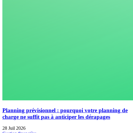
Planning prévisionnel : pourquoi votre planning de
charge ne suffit pas à anticiper les dérapages
28 Juil 2026