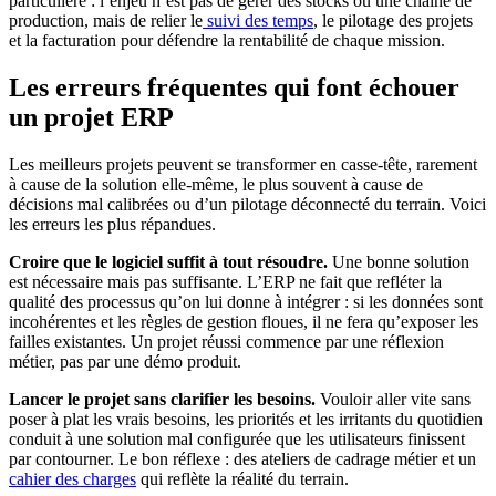
particulière : l’enjeu n’est pas de gérer des stocks ou une chaîne de
production, mais de relier le
suivi des temps
, le pilotage des projets
et la facturation pour défendre la rentabilité de chaque mission.
Les erreurs fréquentes qui font échouer
un projet ERP
Les meilleurs projets peuvent se transformer en casse-tête, rarement
à cause de la solution elle-même, le plus souvent à cause de
décisions mal calibrées ou d’un pilotage déconnecté du terrain. Voici
les erreurs les plus répandues.
Croire que le logiciel suffit à tout résoudre.
Une bonne solution
est nécessaire mais pas suffisante. L’ERP ne fait que refléter la
qualité des processus qu’on lui donne à intégrer : si les données sont
incohérentes et les règles de gestion floues, il ne fera qu’exposer les
failles existantes. Un projet réussi commence par une réflexion
métier, pas par une démo produit.
Lancer le projet sans clarifier les besoins.
Vouloir aller vite sans
poser à plat les vrais besoins, les priorités et les irritants du quotidien
conduit à une solution mal configurée que les utilisateurs finissent
par contourner. Le bon réflexe : des ateliers de cadrage métier et un
cahier des charges
qui reflète la réalité du terrain.