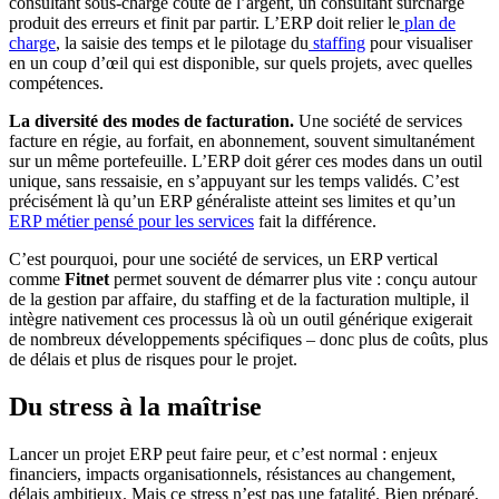
consultant sous-chargé coûte de l’argent, un consultant surchargé
produit des erreurs et finit par partir. L’ERP doit relier le
plan de
charge
, la saisie des temps et le pilotage du
staffing
pour visualiser
en un coup d’œil qui est disponible, sur quels projets, avec quelles
compétences.
La diversité des modes de facturation.
Une société de services
facture en régie, au forfait, en abonnement, souvent simultanément
sur un même portefeuille. L’ERP doit gérer ces modes dans un outil
unique, sans ressaisie, en s’appuyant sur les temps validés. C’est
précisément là qu’un ERP généraliste atteint ses limites et qu’un
ERP métier pensé pour les services
fait la différence.
C’est pourquoi, pour une société de services, un ERP vertical
comme
Fitnet
permet souvent de démarrer plus vite : conçu autour
de la gestion par affaire, du staffing et de la facturation multiple, il
intègre nativement ces processus là où un outil générique exigerait
de nombreux développements spécifiques – donc plus de coûts, plus
de délais et plus de risques pour le projet.
Du stress à la maîtrise
Lancer un projet ERP peut faire peur, et c’est normal : enjeux
financiers, impacts organisationnels, résistances au changement,
délais ambitieux. Mais ce stress n’est pas une fatalité. Bien préparé,