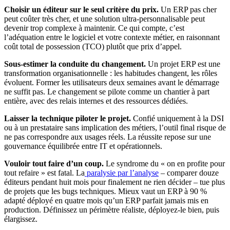
Choisir un éditeur sur le seul critère du prix.
Un ERP pas cher
peut coûter très cher, et une solution ultra-personnalisable peut
devenir trop complexe à maintenir. Ce qui compte, c’est
l’adéquation entre le logiciel et votre contexte métier, en raisonnant
coût total de possession (TCO) plutôt que prix d’appel.
Sous-estimer la conduite du changement.
Un projet ERP est une
transformation organisationnelle : les habitudes changent, les rôles
évoluent. Former les utilisateurs deux semaines avant le démarrage
ne suffit pas. Le changement se pilote comme un chantier à part
entière, avec des relais internes et des ressources dédiées.
Laisser la technique piloter le projet.
Confié uniquement à la DSI
ou à un prestataire sans implication des métiers, l’outil final risque de
ne pas correspondre aux usages réels. La réussite repose sur une
gouvernance équilibrée entre IT et opérationnels.
Vouloir tout faire d’un coup.
Le syndrome du « on en profite pour
tout refaire » est fatal. La
paralysie par l’analyse
– comparer douze
éditeurs pendant huit mois pour finalement ne rien décider – tue plus
de projets que les bugs techniques. Mieux vaut un ERP à 90 %
adapté déployé en quatre mois qu’un ERP parfait jamais mis en
production. Définissez un périmètre réaliste, déployez-le bien, puis
élargissez.