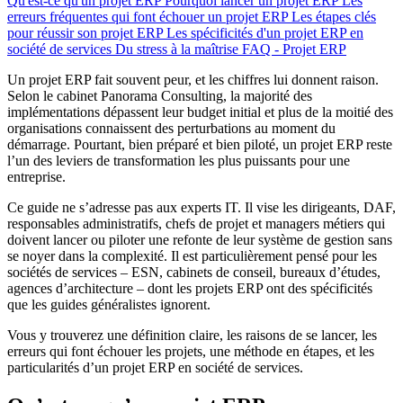
Qu'est-ce qu'un projet ERP
Pourquoi lancer un projet ERP
Les
erreurs fréquentes qui font échouer un projet ERP
Les étapes clés
pour réussir son projet ERP
Les spécificités d'un projet ERP en
société de services
Du stress à la maîtrise
FAQ - Projet ERP
Un projet ERP fait souvent peur, et les chiffres lui donnent raison.
Selon le cabinet Panorama Consulting, la majorité des
implémentations dépassent leur budget initial et plus de la moitié des
organisations connaissent des perturbations au moment du
démarrage. Pourtant, bien préparé et bien piloté, un projet ERP reste
l’un des leviers de transformation les plus puissants pour une
entreprise.
Ce guide ne s’adresse pas aux experts IT. Il vise les dirigeants, DAF,
responsables administratifs, chefs de projet et managers métiers qui
doivent lancer ou piloter une refonte de leur système de gestion sans
se noyer dans la complexité. Il est particulièrement pensé pour les
sociétés de services – ESN, cabinets de conseil, bureaux d’études,
agences d’architecture – dont les projets ERP ont des spécificités
que les guides généralistes ignorent.
Vous y trouverez une définition claire, les raisons de se lancer, les
erreurs qui font échouer les projets, une méthode en étapes, et les
particularités d’un projet ERP en société de services.