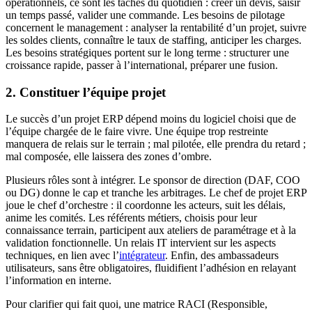
opérationnels, ce sont les tâches du quotidien : créer un devis, saisir
un temps passé, valider une commande. Les besoins de pilotage
concernent le management : analyser la rentabilité d’un projet, suivre
les soldes clients, connaître le taux de staffing, anticiper les charges.
Les besoins stratégiques portent sur le long terme : structurer une
croissance rapide, passer à l’international, préparer une fusion.
2. Constituer l’équipe projet
Le succès d’un projet ERP dépend moins du logiciel choisi que de
l’équipe chargée de le faire vivre. Une équipe trop restreinte
manquera de relais sur le terrain ; mal pilotée, elle prendra du retard ;
mal composée, elle laissera des zones d’ombre.
Plusieurs rôles sont à intégrer. Le sponsor de direction (DAF, COO
ou DG) donne le cap et tranche les arbitrages. Le chef de projet ERP
joue le chef d’orchestre : il coordonne les acteurs, suit les délais,
anime les comités. Les référents métiers, choisis pour leur
connaissance terrain, participent aux ateliers de paramétrage et à la
validation fonctionnelle. Un relais IT intervient sur les aspects
techniques, en lien avec l’
intégrateur
. Enfin, des ambassadeurs
utilisateurs, sans être obligatoires, fluidifient l’adhésion en relayant
l’information en interne.
Pour clarifier qui fait quoi, une matrice RACI (Responsible,