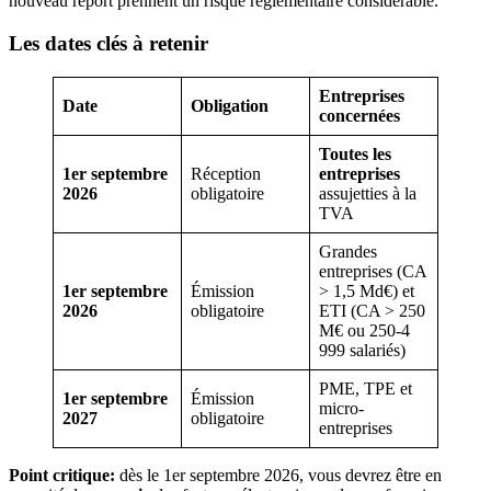
nouveau report prennent un risque réglementaire considérable.
Les dates clés à retenir
Entreprises
Date
Obligation
concernées
Toutes les
1er septembre
Réception
entreprises
2026
obligatoire
assujetties à la
TVA
Grandes
entreprises (CA
1er septembre
Émission
> 1,5 Md€) et
2026
obligatoire
ETI (CA > 250
M€ ou 250-4
999 salariés)
PME, TPE et
1er septembre
Émission
micro-
2027
obligatoire
entreprises
Point critique:
dès le 1er septembre 2026, vous devrez être en