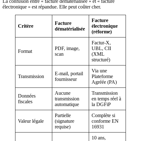
La confusion entre « facture dématérialisée » et « facture
électronique » est répandue. Elle peut coûter cher.
Facture
Facture
Critère
électronique
dématérialisée
(réforme)
Factur-X,
PDF, image,
UBL, CII
Format
scan
(XML
structuré)
Via une
E-mail, portail
Transmission
Plateforme
fournisseur
Agréée (PA)
Aucune
Transmission
Données
transmission
en temps réel à
fiscales
automatique
la DGFiP
Partielle
Complète si
Valeur légale
(signature
conforme EN
requise)
16931
10 ans,