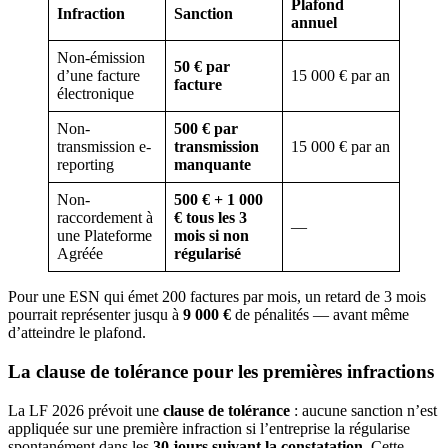
Plafond
Infraction
Sanction
annuel
Non-émission
50 € par
d’une facture
15 000 € par an
facture
électronique
Non-
500 € par
transmission e-
transmission
15 000 € par an
reporting
manquante
Non-
500 € + 1 000
raccordement à
€ tous les 3
—
une Plateforme
mois si non
Agréée
régularisé
Pour une ESN qui émet 200 factures par mois, un retard de 3 mois
pourrait représenter jusqu à
9 000 €
de pénalités — avant même
d’atteindre le plafond.
La clause de tolérance pour les premières infractions
La LF 2026 prévoit une
clause de tolérance
: aucune sanction n’est
appliquée sur une première infraction si l’entreprise la régularise
spontanément dans les
30 jours suivant la constatation
. Cette