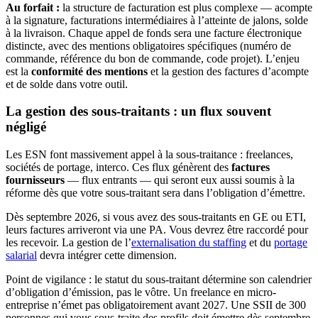
Au forfait :
la structure de facturation est plus complexe — acompte
à la signature, facturations intermédiaires à l’atteinte de jalons, solde
à la livraison. Chaque appel de fonds sera une facture électronique
distincte, avec des mentions obligatoires spécifiques (numéro de
commande, référence du bon de commande, code projet). L’enjeu
est la
conformité des mentions
et la gestion des factures d’acompte
et de solde dans votre outil.
La gestion des sous-traitants : un flux souvent
négligé
Les ESN font massivement appel à la sous-traitance : freelances,
sociétés de portage, interco. Ces flux génèrent des
factures
fournisseurs
— flux entrants — qui seront eux aussi soumis à la
réforme dès que votre sous-traitant sera dans l’obligation d’émettre.
Dès septembre 2026, si vous avez des sous-traitants en GE ou ETI,
leurs factures arriveront via une PA. Vous devrez être raccordé pour
les recevoir. La gestion de l’
externalisation du staffing
et du
portage
salarial
devra intégrer cette dimension.
Point de vigilance : le statut du sous-traitant détermine son calendrier
d’obligation d’émission, pas le vôtre. Un freelance en micro-
entreprise n’émet pas obligatoirement avant 2027. Une SSII de 300
personnes qui vous sous-traite des profils doit émettre dès septembre