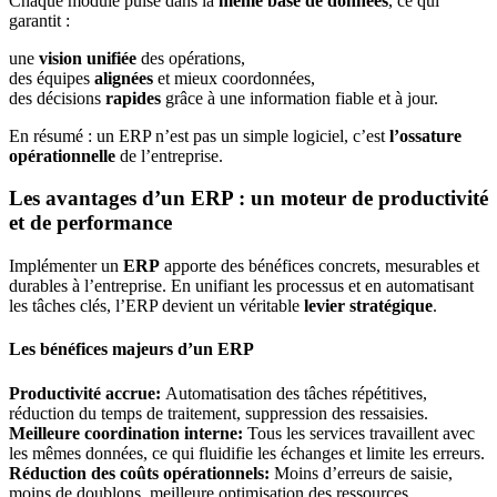
Chaque module puise dans la
même base de données
, ce qui
garantit :
une
vision unifiée
des opérations,
des équipes
alignées
et mieux coordonnées,
des décisions
rapides
grâce à une information fiable et à jour.
En résumé : un ERP n’est pas un simple logiciel, c’est
l’ossature
opérationnelle
de l’entreprise.
Les avantages d’un ERP : un moteur de productivité
et de performance
Implémenter un
ERP
apporte des bénéfices concrets, mesurables et
durables à l’entreprise. En unifiant les processus et en automatisant
les tâches clés, l’ERP devient un véritable
levier stratégique
.
Les bénéfices majeurs d’un ERP
Productivité accrue:
Automatisation des tâches répétitives,
réduction du temps de traitement, suppression des ressaisies.
Meilleure coordination interne:
Tous les services travaillent avec
les mêmes données, ce qui fluidifie les échanges et limite les erreurs.
Réduction des coûts opérationnels:
Moins d’erreurs de saisie,
moins de doublons, meilleure optimisation des ressources.