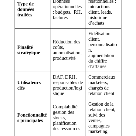
Données
relationnelles :
Type de
opérationnelles
interactions
données
: budgets, RH,
client, leads,
traitées
factures
historique
d’achats
Fidélisation
client,
Réduction des
personnalisatio
Finalité
coûts,
n,
stratégique
automatisation,
augmentation
productivité
du chiffre
d’affaires
DAF, DRH,
Commerciaux,
Utilisateurs
responsables de
marketers,
clés
production/logi
chargés de
stique
relation client
Gestion de la
Comptabilité,
relation client,
gestion des
Fonctionnalité
suivi des
stocks,
s principales
ventes,
planification
campagnes
des ressources
marketing