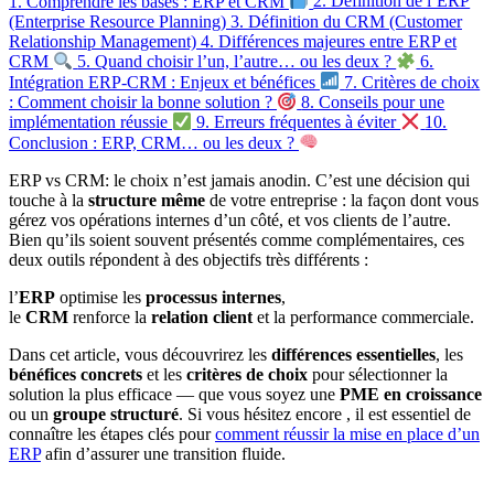
1. Comprendre les bases : ERP et CRM
2. Définition de l’ERP
(Enterprise Resource Planning)
3. Définition du CRM (Customer
Relationship Management)
4. Différences majeures entre ERP et
CRM
5. Quand choisir l’un, l’autre… ou les deux ?
6.
Intégration ERP-CRM : Enjeux et bénéfices
7. Critères de choix
: Comment choisir la bonne solution ?
8. Conseils pour une
implémentation réussie
9. Erreurs fréquentes à éviter
10.
Conclusion : ERP, CRM… ou les deux ?
ERP vs CRM: le choix n’est jamais anodin. C’est une décision qui
touche à la
structure même
de votre entreprise : la façon dont vous
gérez vos opérations internes d’un côté, et vos clients de l’autre.
Bien qu’ils soient souvent présentés comme complémentaires, ces
deux outils répondent à des objectifs très différents :
l’
ERP
optimise les
processus internes
,
le
CRM
renforce la
relation client
et la performance commerciale.
Dans cet article, vous découvrirez les
différences essentielles
, les
bénéfices concrets
et les
critères de choix
pour sélectionner la
solution la plus efficace — que vous soyez une
PME en croissance
ou un
groupe structuré
. Si vous hésitez encore , il est essentiel de
connaître les étapes clés pour
comment réussir la mise en place d’un
ERP
afin d’assurer une transition fluide.