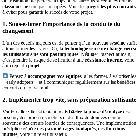
de frustration, de perte de temps ou de surcoûts si certaines erreurs
classiques ne sont pas anticipées. Voici les
pièges les plus courants
à éviter pour garantir le succès de votre projet.
1. Sous-estimer l’importance de la conduite du
changement
L’un des écueils majeurs est de penser qu’un nouveau système suffit
à transformer les usages. Or,
la technologie seule ne change rien si
les utilisateurs ne sont pas impliqués
. Négliger l’aspect humain,
c’est prendre le risque de se heurter à une
résistance interne
, voire
à un rejet du projet.
Pensez à
accompagner vos équipes
, à les former, à valoriser les
« early adopters » et à communiquer régulièrement sur les bénéfices
concrets du nouvel outil.
2. Implémenter trop vite, sans préparation suffisante
Vouloir aller vite est tentant, mais
bâcler la phase d’analyse
des
besoins, des processus métiers et des flux de données conduit
souvent à des erreurs lourdes de conséquences. Une implémentation
précipitée génère des
paramétrages inadaptés
, des
fonctions
inutiles
, voire un rejet utilisateur.