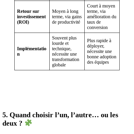
Court à moyen
Retour sur
Moyen à long
terme, via
investissement
terme, via gains
amélioration du
(ROI)
de productivité
taux de
conversion
Souvent plus
Plus rapide à
lourde et
déployer,
Implémentatio
technique,
nécessite une
n
nécessite une
bonne adoption
transformation
des équipes
globale
5. Quand choisir l’un, l’autre… ou les
deux ?